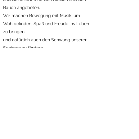
Bauch angeboten.
Wir machen Bewegung mit Musik, um
Wohlbefinden, Spaß und Freude ins Leben
zu bringen
und natürlich auch den Schwung unserer
Senioren zu fördern.
Der Seniorensport findet
Montags von
15:00 – 16:00 Uhr
in der Turnhalle statt.
Ansprechpartnerin: Gaby Gottwald
Tel.: 0176
/50530634