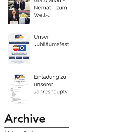
Gratulation -
Nemat - zum
Welt-
Kampfrichter!
Unser
Jubiläumsfest
Einladung zu
unserer
Jahreshauptver
- sammlung
2024
Archive